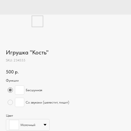
Игрушка "Кость"
SKU:
234555
500
р.
Функции
Бесшумная
Со звуками (шелестит, пищит)
Цвет
Молочный